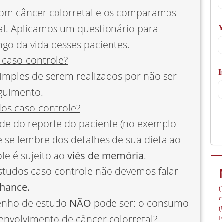
om câncer colorretal e os comparamos
A
al. Aplicamos um questionário para
Y
ngo da vida desses pacientes.
 caso-controle?
I
/
imples de serem realizados por não ser
guimento.
os caso-controle?
de do reporte do paciente (no exemplo
e se lembre dos detalhes de sua dieta ao
ole é sujeito ao
viés de memória
.
tudos caso-controle não devemos falar
hance.
(
c
senho de estudo
NÃO
pode ser: o consumo
(
envolvimento de câncer colorretal?