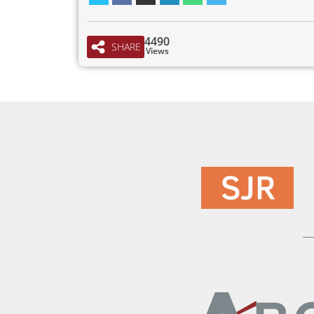
4490
SHARE
Views