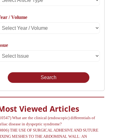
rticle
ear / Volume
Type
Select
Year
ssue
Select
Volume
Issue
Most Viewed Articles
10547)
What are the clinical (endoscopic) differentials of
eliac disease in dyspeptic syndrome?
9806)
THE USE OF SURGICAL ADHESIVE AND SUTURE
FIXING MESHES TO THE ABDOMINAL WALL: AN