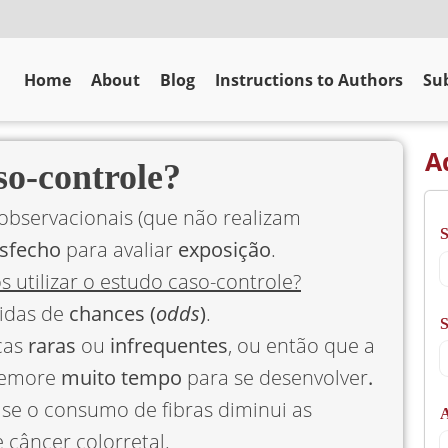
Home
About
Blog
Instructions to Authors
Sub
A
so-controle?
observacionais (que não realizam
sfecho
para avaliar
exposição
.
 utilizar o estudo caso-controle?
didas de
chances (
odds
)
.
S
ças
raras
ou
infrequentes
, ou então que a
 demore
muito tempo
para se desenvolver
.
se o consumo de fibras diminui as
A
câncer colorretal.