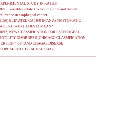
EXPERIMENTAL STUDY IN RATS￼
8651)
Variables related to locoregional and distant
ecurrence in esophageal cancer
6156)
ELEVATED CA 19-9 IN AN ASYMPTOMATIC
PATIENT: WHAT DOES IT MEAN?
5052)
NEW CLASSIFICATION FOR ESOPHAGEAL
MOTILITY DISORDERS (CHICAGO CLASSIFICATION
VERSION 4.0©) AND CHAGAS DISEASE
ESOPHAGOPATHY (ACHALASIA)