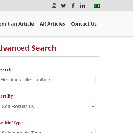
mit an Article
All Articles
Contact Us
dvanced Search
Search
Search
ort By
Sort
Results
rticle Type
By
Select