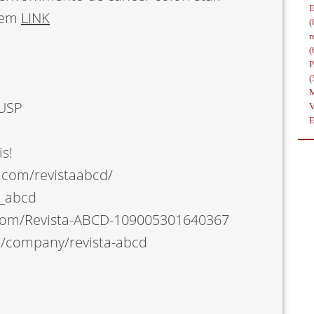
 em
LINK
(
r
(
(
MUSP
s!
.com/revistaabcd/
a_abcd
com/Revista-ABCD-109005301640367
m/company/revista-abcd